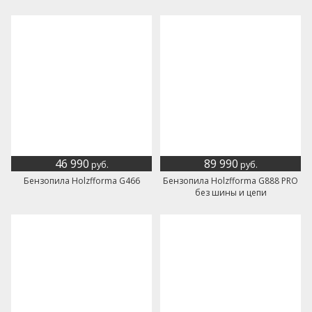
46 990
89 990
руб.
руб.
Бензопила Holzfforma G466
Бензопила Holzfforma G888 PRO
без шины и цепи