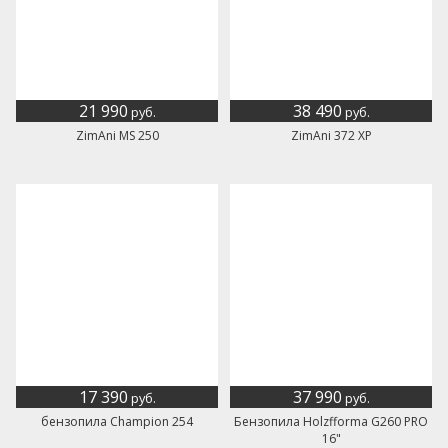
21 990
38 490
руб.
руб.
ZimAni MS 250
ZimAni 372 XP
17 390
37 990
руб.
руб.
бензопила Champion 254
Бензопила Holzfforma G260 PRO
16"