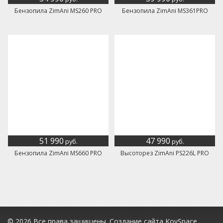
Бензопила ZimAni MS260 PRO
Бензопила ZimAni MS361PRO
51 990
47 990
руб.
руб.
Бензопила ZimAni MS660 PRO
Высоторез ZimAni PS226L PRO
© 2026 Все права защищены.
Создание сайта KovSpace