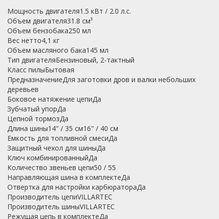
Мощность двигателя1.5 кВт / 2.0 л.с.
Объем двигателя31.8 см³
Объем бензобака250 мл
Вес нетто4,1 кг
Объем масляного бака145 мл
Тип двигателяБензиновый, 2-тактный
Класс пилыБытовая
ПредназначениеДля заготовки дров и валки небольших
деревьев
Боковое натяжение цепиДа
Зубчатый упорДа
Цепной тормозДа
Длина шины14" / 35 см16" / 40 см
Емкость для топливной смесиДа
Защитный чехол для шиныДа
Ключ комбинированныйДа
Количество звеньев цепи50 / 55
Направляющая шина в комплектеДа
Отвертка для настройки карбюратораДа
Производитель цепиVILLARTEC
Производитель шиныVILLARTEC
Режущая цепь в комплектеДа