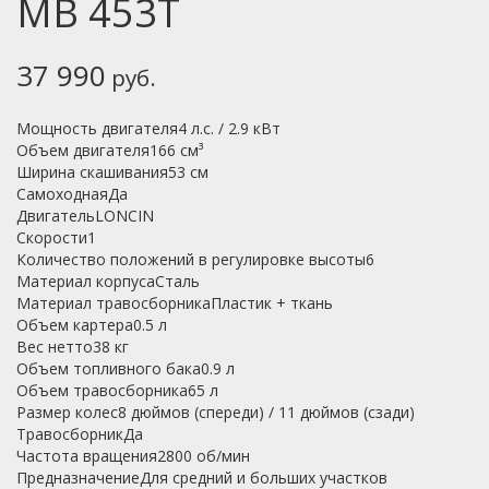
MB 453T
37 990
руб.
Мощность двигателя4 л.с. / 2.9 кВт
Объем двигателя166 см³
Ширина скашивания53 см
СамоходнаяДа
ДвигательLONCIN
Скорости1
Количество положений в регулировке высоты6
Материал корпусаСталь
Материал травосборникаПластик + ткань
Объем картера0.5 л
Вес нетто38 кг
Объем топливного бака0.9 л
Объем травосборника65 л
Размер колес8 дюймов (спереди) / 11 дюймов (сзади)
ТравосборникДа
Частота вращения2800 об/мин
ПредназначениеДля средний и больших участков