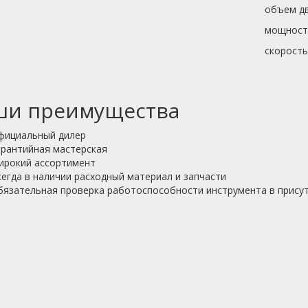
объем д
мощность
скорость
ши преимущества
фициальный дилер
арантийная мастерская
ирокий ассортимент
сегда в наличии расходный материал и запчасти
бязательная проверка работоспособности инструмента в присут