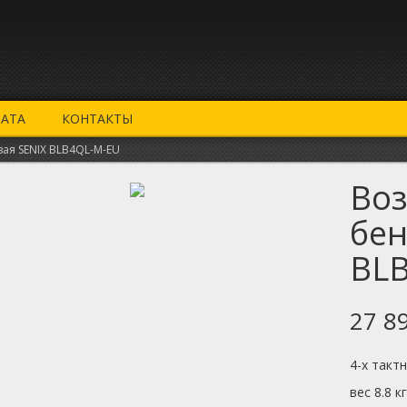
ЛАТА
КОНТАКТЫ
ая SENIX BLB4QL-M-EU
Воз
бен
BL
27 8
4-х такт
вес 8.8 к