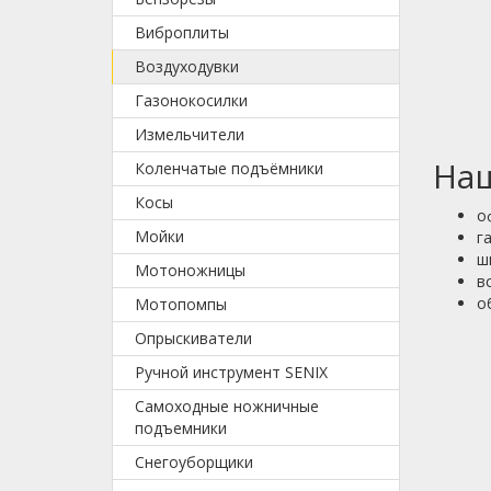
Виброплиты
Воздуходувки
Газонокосилки
Измельчители
На
Коленчатые подъёмники
Косы
о
Мойки
г
ш
Мотоножницы
в
о
Мотопомпы
Опрыскиватели
Ручной инструмент SENIX
Самоходные ножничные
подъемники
Снегоуборщики